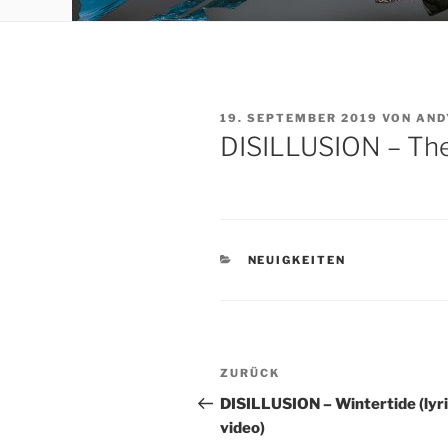
VERÖFFENTLICHT
19. SEPTEMBER 2019
VON
AND
AM
DISILLUSION – Th
KATEGORIEN
NEUIGKEITEN
Beitragsnavigation
Vorheriger
ZURÜCK
Beitrag
DISILLUSION – Wintertide (lyr
video)