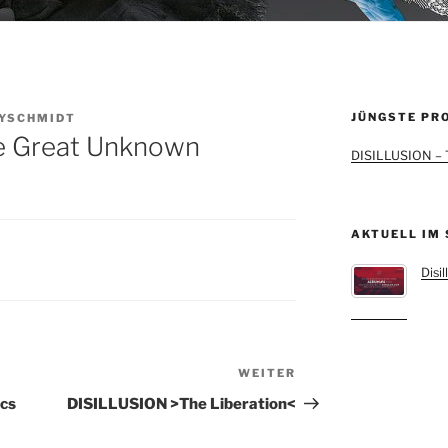
JÜNGSTE PR
YSCHMIDT
e Great Unknown
DISILLUSION – T
AKTUELL IM
Disi
WEITER
Nächster
Beitrag
ics
DISILLUSION >The Liberation<