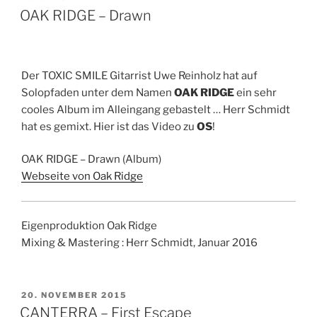
AM
OAK RIDGE – Drawn
Der TOXIC SMILE Gitarrist Uwe Reinholz hat auf
Solopfaden unter dem Namen
OAK RIDGE
ein sehr
cooles Album im Alleingang gebastelt … Herr Schmidt
hat es gemixt. Hier ist das Video zu
OS
!
OAK RIDGE – Drawn (Album)
Webseite von Oak Ridge
Eigenproduktion Oak Ridge
Mixing & Mastering : Herr Schmidt, Januar 2016
VERÖFFENTLICHT
20. NOVEMBER 2015
AM
CANTERRA – First Escape