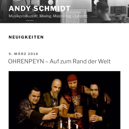
Zum
ANDY SCHMIDT
Inhalt
Musikproduzent, Mixing, Mastering – Leipzig
springen
NEUIGKEITEN
VERÖFFENTLICHT
5. MÄRZ 2016
AM
OHRENPEYN – Auf zum Rand der Welt