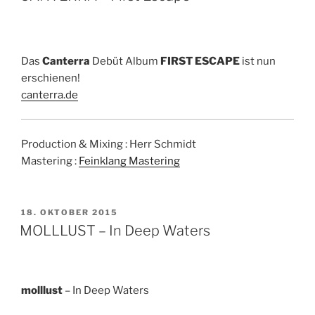
Das
Canterra
Debüt Album
FIRST ESCAPE
ist nun
erschienen!
canterra.de
Production & Mixing : Herr Schmidt
Mastering :
Feinklang Mastering
VERÖFFENTLICHT
18. OKTOBER 2015
AM
MOLLLUST – In Deep Waters
molllust
– In Deep Waters