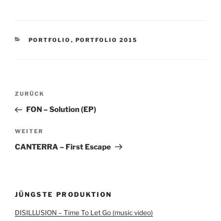
KATEGORIEN
PORTFOLIO
,
PORTFOLIO 2015
Beitragsnavigation
Vorheriger
ZURÜCK
Beitrag
FON – Solution (EP)
Nächster
WEITER
Beitrag
CANTERRA – First Escape
JÜNGSTE PRODUKTION
DISILLUSION – Time To Let Go (music video)